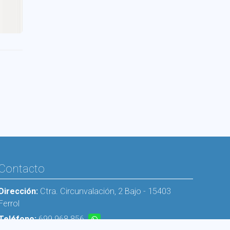
Contacto
Dirección:
Ctra. Circunvalación, 2 Bajo - 15403
Ferrol
Teléfono:
699 968 856