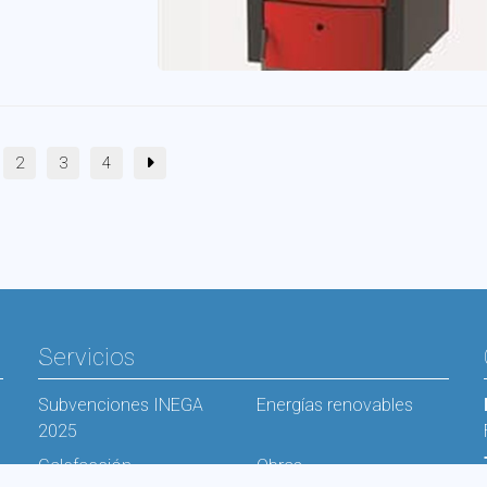
2
3
4
Servicios
Subvenciones INEGA
Energías renovables
2025
Calefacción
Obras