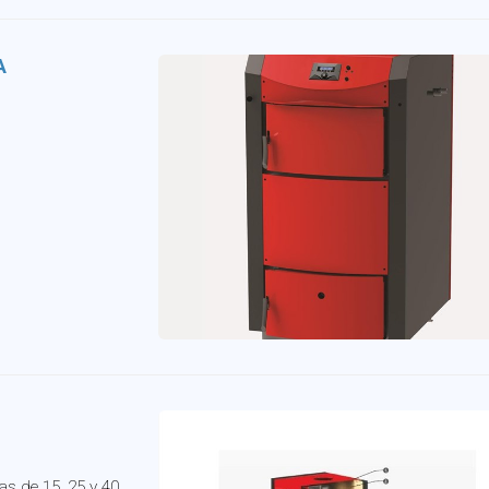
A
as de 15, 25 y 40