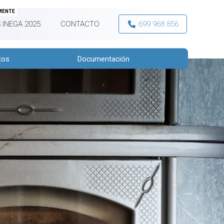
MENTE
 INEGA 2025
CONTACTO
699 968 856
tos
Documentación