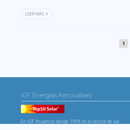
LEER MÁS
1
IGF Energías Renovables
En IGF llevamos desde 1999 en el sector de las
energías renovables en Galicia para contribuir a la