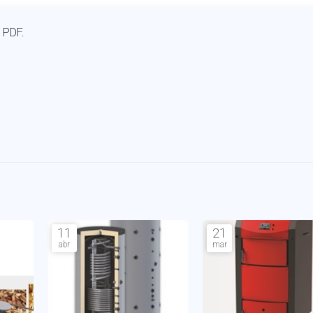
 PDF.
11
21
abr
mar