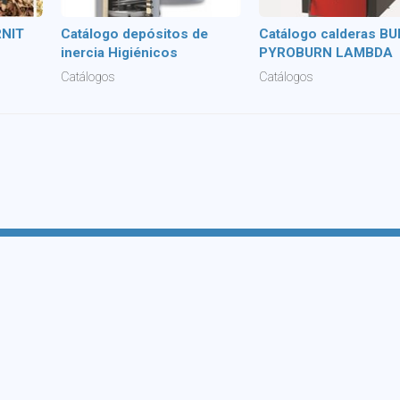
RNIT
Catálogo depósitos de
Catálogo calderas B
inercia Higiénicos
PYROBURN LAMBDA
Catálogos
Catálogos
Servicios
Subvenciones INEGA
Energías renovables
2025
Calefacción
Obras