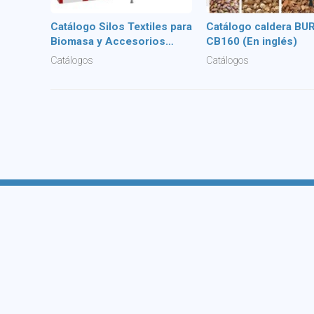
Catálogo Silos Textiles para
Catálogo caldera BU
Biomasa y Accesorios
CB160 (En inglés)
(2016)
Catálogos
Catálogos
IGF Energías Renovables
En IGF llevamos desde 1999 en el sector de las
energías renovables en Galicia para contribuir a la