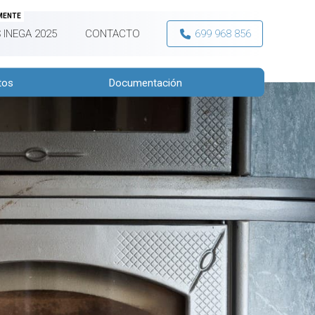
MENTE
 INEGA 2025
CONTACTO
699 968 856
tos
Documentación