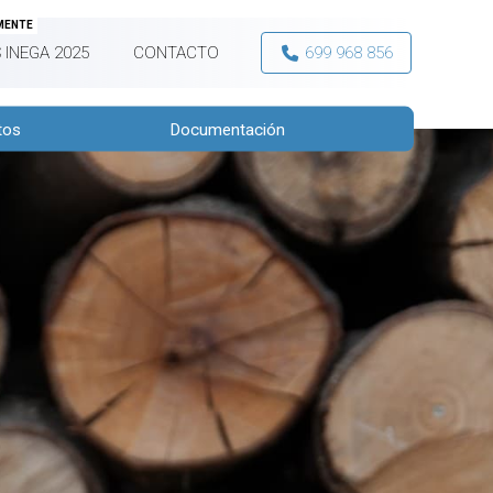
MENTE
 INEGA 2025
CONTACTO
699 968 856
tos
Documentación