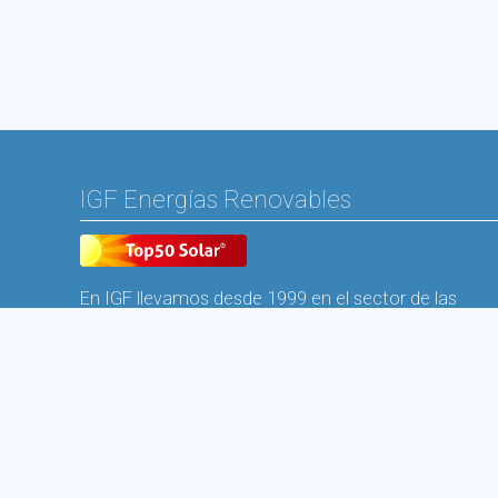
IGF Energías Renovables
En IGF llevamos desde 1999 en el sector de las
energías renovables en Galicia para contribuir a la
conservación del medio ambiente y al ahorro
energético. Nuestra amplia experiencia y el personal
altamente cualificado hacen que nuestros clientes
queden totalmente satisfechos con nuestro
trabajo.