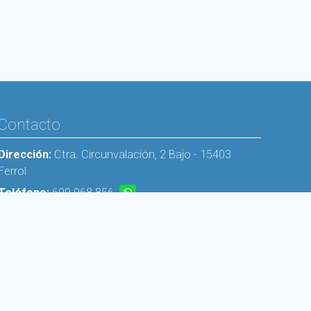
Contacto
Dirección:
Ctra. Circunvalación, 2 Bajo - 15403
Ferrol
Teléfono:
699 968 856
E-mail:
info@enerxia-solar.com