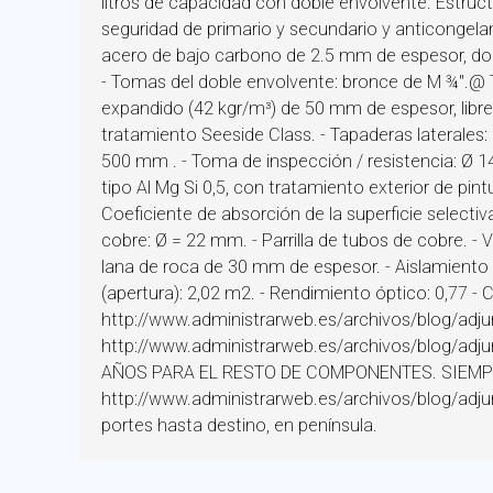
litros de capacidad con doble envolvente. Estruct
seguridad de primario y secundario y anticonge
acero de bajo carbono de 2.5 mm de espesor, dobl
- Tomas del doble envolvente: bronce de M ¾''.@ T
expandido (42 kgr/m³) de 50 mm de espesor, libre 
tratamiento Seeside Class. - Tapaderas laterale
500 mm . - Toma de inspección / resistencia: Ø 
tipo Al Mg Si 0,5, con tratamiento exterior de pint
Coeficiente de absorción de la superficie selectiv
cobre: Ø = 22 mm. - Parrilla de tubos de cobre. - V
lana de roca de 30 mm de espesor. - Aislamiento l
(apertura): 2,02 m2. - Rendimiento óptico: 0,77 - 
http://www.administrarweb.es/archivos/blog/ad
http://www.administrarweb.es/archivos/blog/a
AÑOS PARA EL RESTO DE COMPONENTES. SIEMPR
http://www.administrarweb.es/archivos/blog/a
portes hasta destino, en península.