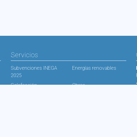
Servicios
Subvenciones INEGA
Energías renovables
2025
Calefacción
Obras
Productos
Documentación
Contacto