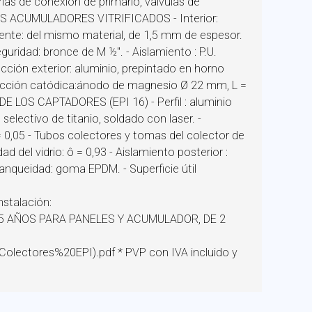
ías de conexión de primario, válvulas de
 LOS ACUMULADORES VITRIFICADOS - Interior:
vente: del mismo material, de 1,5 mm de espesor.
ridad: bronce de M ½''. - Aislamiento : P.U.
cción exterior: aluminio, prepintado en horno
otección catódica:ánodo de magnesio Ø 22 mm, L =
E LOS CAPTADORES (EPI 16) - Perfil : aluminio
selectivo de titanio, soldado con laser. -
å = 0,05 - Tubos colectores y tomas del colector de
d del vidrio: ô = 0,93 - Aislamiento posterior :
tanqueidad: goma EPDM. - Superficie útil
stalación:
DE 5 AÑOS PARA PANELES Y ACUMULADOR, DE 2
ectores%20EPI).pdf * PVP con IVA incluido y