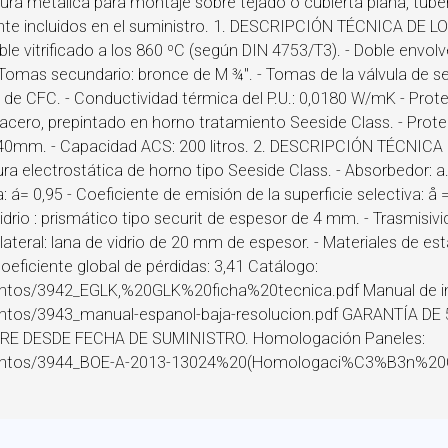
ura metálica para montaje sobre tejado o cubierta plana, tuber
lante incluidos en el suministro. 1. DESCRIPCIÓN TÉCNICA DE
e vitrificado a los 860 ºC (según DIN 4753/T3). - Doble envol
omas secundario: bronce de M ¾''. - Tomas de la válvula de segu
de CFC. - Conductividad térmica del P.U.: 0,0180 W/mK - Prote
s: acero, prepintado en horno tratamiento Seeside Class. - Pr
140mm. - Capacidad ACS: 200 litros. 2. DESCRIPCIÓN TÉCNICA D
ura electrostática de horno tipo Seeside Class. - Absorbedor: a. 
a: á= 0,95 - Coeficiente de emisión de la superficie selectiva: 
idrio : prismático tipo securit de espesor de 4 mm. - Trasmisivida
ateral: lana de vidrio de 20 mm de espesor. - Materiales de es
Coeficiente global de pérdidas: 3,41 Catálogo:
juntos/3942_EGLK,%20GLK%20ficha%20tecnica.pdf Manual de in
djuntos/3943_manual-espanol-baja-resolucion.pdf GARANTÍA 
E DESDE FECHA DE SUMINISTRO. Homologación Paneles:
djuntos/3944_BOE-A-2013-13024%20(Homologaci%C3%B3n%20Col