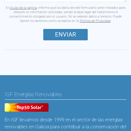
El
titular de la página
informa que los datos de este formulario serán tratados para
ofrecerle la información solicitada, siendo la base legal del tratamiento el
consentimiento otorgado por el usuario. No se cederán datos a terceros. Puede
ejercer los derechos como se explica en la
Política de Privacidad
.
IGF Energías Renovables
En IGF llevamos desde 1999 en el sector de las energías
renovables en Galicia para contribuir a la conservación del