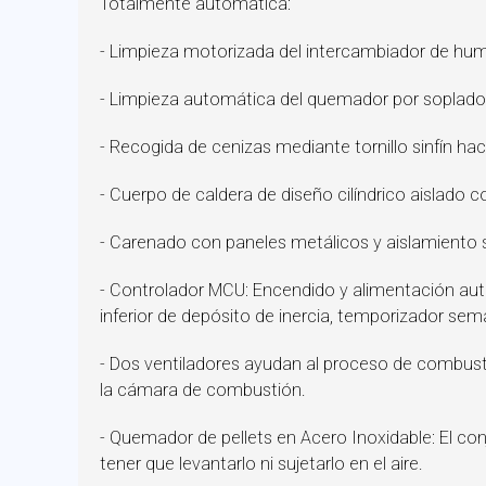
Totalmente automática:
- Limpieza motorizada del intercambiador de hu
- Limpieza automática del quemador por soplad
- Recogida de cenizas mediante tornillo sinfín haci
- Cuerpo de caldera de diseño cilíndrico aislado
- Carenado con paneles metálicos y aislamiento
- Controlador MCU: Encendido y alimentación auto
inferior de depósito de inercia, temporizador sem
- Dos ventiladores ayudan al proceso de combustió
la cámara de combustión.
- Quemador de pellets en Acero Inoxidable: El c
tener que levantarlo ni sujetarlo en el aire.