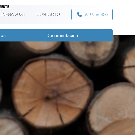
MENTE
 INEGA 2025
CONTACTO
699 968 856
tos
Documentación