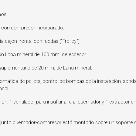
mos.
o con compresor incorporado.
a cajon frontal con ruedas ("Trolley").
 con Lana mineral de 100 mm. de espesor.
 suplementario de 20 mm. de Lana mineral.
mática de pellets, control de bombas de la instalación, sond
anal.
n: 1 ventilador para insuflar aire al quemador y 1 extractor en
onjunto quemador-compresor está montado sobre un soporte de b